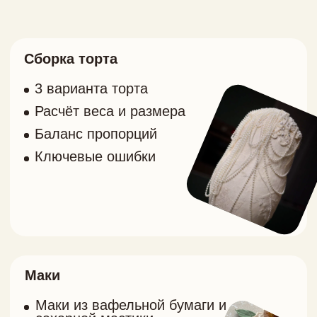
Маки
Маки из вафельной бумаги и
сахарной мастики
Как сделать лепестки
для маков: схема
сборки и рецепты
Рецепты
Мастика, которая быстро
сохнет
Кондиционер для бумаги
Съедобное кружево
для тортов, пирожных
и куличей