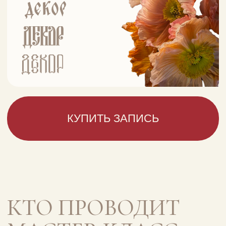
тортам (Германия, Испания)
Сделала
более 3500 ярусных
тортов
вместе со своей
командой
Инна
Питерова
15
лет
в кондитерском
бизнесе
8
лет
преподаю
10.000
>
учеников