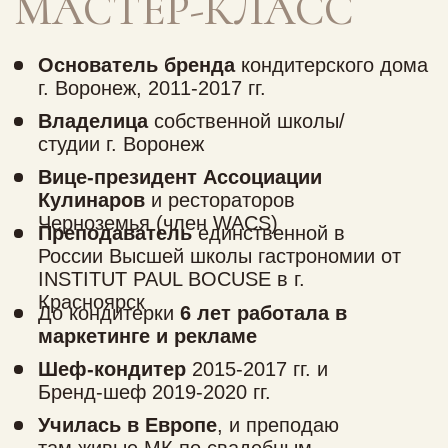
СМОТРИТЕ
МАСТЕР-КЛАСС
Получите
навыки, которые сможете
использовать в работе, чтобы создать
трендовый декор
БОНУС
при покупке мастер-класса
Наглядный видео-урок и
рецепт покрытия
«Белково-масляный
крем»
замешивание белково-масляного
крема, ароматизация и
окрашивание гелевыми
красителями